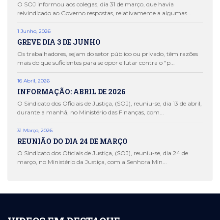
O SOJ informou aos colegas, dia 31 de março, que havia
reivindicado ao Governo respostas, relativamente a algumas...
1 Junho, 2026
GREVE DIA 3 DE JUNHO
Os trabalhadores, sejam do setor público ou privado, têm razões
mais do que suficientes para se opor e lutar contra o "p...
16 Abril, 2026
INFORMAÇÃO: ABRIL DE 2026
O Sindicato dos Oficiais de Justiça, (SOJ), reuniu-se, dia 13 de abril,
durante a manhã, no Ministério das Finanças, com...
31 Março, 2026
REUNIÃO DO DIA 24 DE MARÇO
O Sindicato dos Oficiais de Justiça, (SOJ), reuniu-se, dia 24 de
março, no Ministério da Justiça, com a Senhora Min...