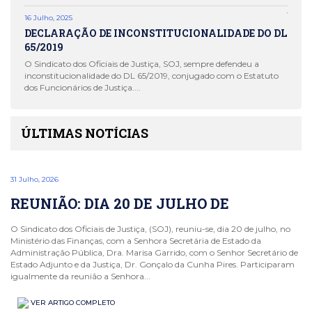
julho,
16 Julho, 2025
Estado
DECLARAÇÃO DE INCONSTITUCIONALIDADE DO DL
65/2019
24 Abri
REUN
O Sindicato dos Oficiais de Justiça, SOJ, sempre defendeu a
inconstitucionalidade do DL 65/2019, conjugado com o Estatuto
ESTAT
dos Funcionários de Justiça....
abril,
ÚLTIMAS NOTÍCIAS
31 Julho, 2026
REUNIÃO: DIA 20 DE JULHO DE
O Sindicato dos Oficiais de Justiça, (SOJ), reuniu-se, dia 20 de julho, no
Ministério das Finanças, com a Senhora Secretária de Estado da
Administração Pública, Dra. Marisa Garrido, com o Senhor Secretário de
Estado Adjunto e da Justiça, Dr. Gonçalo da Cunha Pires. Participaram
igualmente da reunião a Senhora...
VER ARTIGO COMPLETO