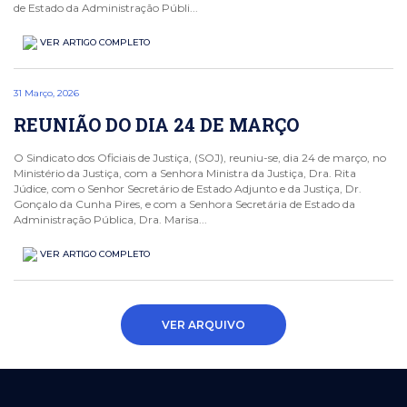
de Estado da Administração Públi...
VER ARTIGO COMPLETO
31 Março, 2026
REUNIÃO DO DIA 24 DE MARÇO
O Sindicato dos Oficiais de Justiça, (SOJ), reuniu-se, dia 24 de março, no
Ministério da Justiça, com a Senhora Ministra da Justiça, Dra. Rita
Júdice, com o Senhor Secretário de Estado Adjunto e da Justiça, Dr.
Gonçalo da Cunha Pires, e com a Senhora Secretária de Estado da
Administração Pública, Dra. Marisa...
VER ARTIGO COMPLETO
VER ARQUIVO