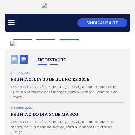
Estar sindicalizado é, antes de mais,
fazer parte de um movimento
solidário que garante a unidade
Toggle
SINDICALIZA-TE
dos trabalhadores, fortalecendo as
navigation
suas razões.
EM DESTAQUE
31 Julho, 2026
28 Ago
REUNIÃO: DIA 20 DE JULHO DE 2026
OFIC
ESP
O Sindicato dos Oficiais de Justiça, (SOJ), reuniu-se, dia 20 de
julho, no Ministério das Finanças, com a Senhora Secretária de
O Esta
Estado...
“Grupo
pelo p
31 Março, 2026
REUNIÃO DO DIA 24 DE MARÇO
25 Mai
INF
O Sindicato dos Oficiais de Justiça, (SOJ), reuniu-se, dia 24 de
JUS
março, no Ministério da Justiça, com a Senhora Ministra da
Justiça,...
O Sind