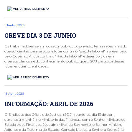
VER ARTIGO COMPLETO
1 Junho, 2026
GREVE DIA 3 DE JUNHO
Os trabalhadores, sejam do setor público ou privado, têm razões mais do
que suficientes para se opor e lutar contra o "pacote laboral" apresentado
pelo Governo. A luta contra o “Pacote laboral” é desenvolvida em
diversos planos e é do conhecimento público que o SOJ participa dessas
lutas, enquanto entidade...
VER ARTIGO COMPLETO
16 Abril, 2026
INFORMAÇÃO: ABRIL DE 2026
O Sindicato dos Oficiais de Justiça, (SOJ), reuniu-se, dia 13 de abril,
durante a manhã, no Ministério das Finanças, com o Senhor Ministro de
Estado e das Finanças, Joaquim Miranda Sarmento, o Senhor Ministro
Adjunto e da Reforma do Estado, Gonçalo Matias, a Senhora Secretária