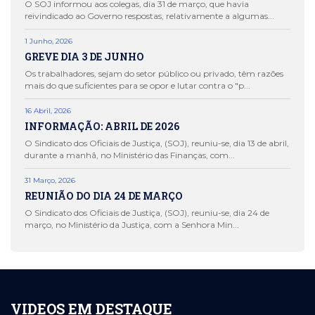
O SOJ informou aos colegas, dia 31 de março, que havia
reivindicado ao Governo respostas, relativamente a algumas...
1 Junho, 2026
GREVE DIA 3 DE JUNHO
Os trabalhadores, sejam do setor público ou privado, têm razões
mais do que suficientes para se opor e lutar contra o "p...
16 Abril, 2026
INFORMAÇÃO: ABRIL DE 2026
O Sindicato dos Oficiais de Justiça, (SOJ), reuniu-se, dia 13 de abril,
durante a manhã, no Ministério das Finanças, com...
31 Março, 2026
REUNIÃO DO DIA 24 DE MARÇO
O Sindicato dos Oficiais de Justiça, (SOJ), reuniu-se, dia 24 de
março, no Ministério da Justiça, com a Senhora Min...
VIDEOS EM DESTAQUE