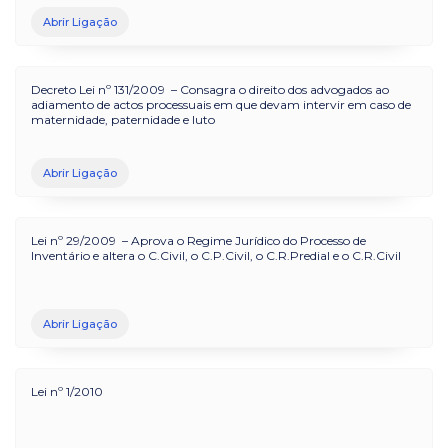
Abrir Ligação
Decreto Lei nº 131/2009 – Consagra o direito dos advogados ao
adiamento de actos processuais em que devam intervir em caso de
maternidade, paternidade e luto
Abrir Ligação
Lei nº 29/2009 – Aprova o Regime Jurídico do Processo de
Inventário e altera o C.Civil, o C.P.Civil, o C.R.Predial e o C.R.Civil
Abrir Ligação
Lei nº 1/2010