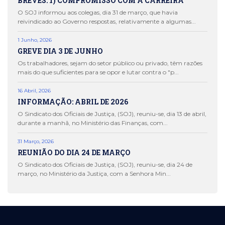
BREVES: 1) COMPROMISSO COM A CARREIRA
O SOJ informou aos colegas, dia 31 de março, que havia
reivindicado ao Governo respostas, relativamente a algumas...
1 Junho, 2026
GREVE DIA 3 DE JUNHO
Os trabalhadores, sejam do setor público ou privado, têm razões
mais do que suficientes para se opor e lutar contra o "p...
16 Abril, 2026
INFORMAÇÃO: ABRIL DE 2026
O Sindicato dos Oficiais de Justiça, (SOJ), reuniu-se, dia 13 de abril,
durante a manhã, no Ministério das Finanças, com...
31 Março, 2026
REUNIÃO DO DIA 24 DE MARÇO
O Sindicato dos Oficiais de Justiça, (SOJ), reuniu-se, dia 24 de
março, no Ministério da Justiça, com a Senhora Min...