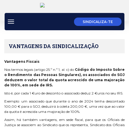
Toggle
SINDICALIZA-TE
navigation
VANTAGENS DA SINDICALIZAÇÃO
Vantagens Fiscais
Nos termos legais (artigo 25.º n.º 1, al. c) do
Código do Imposto Sobre
o Rendimento das Pessoas Singulares), os associados do SOJ
deduzem o valor total da quota acrescido de uma majoração
de 100%, em sede de IRS.
Isto é, por cada 1 €uro de desconto o associado deduz 2 €uros no seu IRS.
Exemplo: um associado que durante o ano de 2024 tenha descontado
100,00 € para o SOJ, deduzirá à coleta 200,00 €, uma vez que ao valor
da quota é acrescida uma majoração de 100%.
Assim, há também vantagens, em sede fiscal, para que os Oficiais de
Justiça se associem ao Sindicato que os representa, Sindicato dos Oficiais