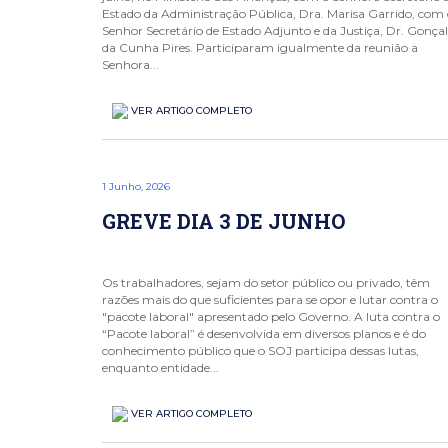
Estado da Administração Pública, Dra. Marisa Garrido, com
Senhor Secretário de Estado Adjunto e da Justiça, Dr. Gonça
da Cunha Pires. Participaram igualmente da reunião a
Senhora...
VER ARTIGO COMPLETO
1 Junho, 2026
GREVE DIA 3 DE JUNHO
Os trabalhadores, sejam do setor público ou privado, têm
razões mais do que suficientes para se opor e lutar contra o
"pacote laboral" apresentado pelo Governo. A luta contra o
“Pacote laboral” é desenvolvida em diversos planos e é do
conhecimento público que o SOJ participa dessas lutas,
enquanto entidade...
VER ARTIGO COMPLETO