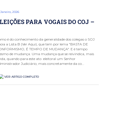
 Janeiro, 2026
LEIÇÕES PARA VOGAIS DO COJ –
mo é do conhecimento da generalidade dos colegas o SOJ
oia a Lista B (Ver Aqui), que tem por lema "BASTA DE
ONFORMISMO, É TEMPO DE MUDANÇA". E é tempo
smo de mudança. Uma mudança que se reivindica, mais
nda, quando para este ato eleitoral um Senhor
ministrador Judiciário, mais concretamente da co...
VER ARTIGO COMPLETO