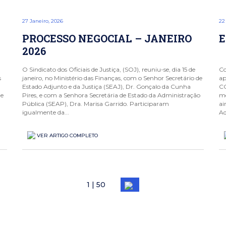
27 Janeiro, 2026
22
PROCESSO NEGOCIAL – JANEIRO
E
2026
O Sindicato dos Oficiais de Justiça, (SOJ), reuniu-se, dia 15 de
Co
s
janeiro, no Ministério das Finanças, com o Senhor Secretário de
ap
Estado Adjunto e da Justiça (SEAJ), Dr. Gonçalo da Cunha
C
ue
Pires, e com a Senhora Secretária de Estado da Administração
me
Pública (SEAP), Dra. Marisa Garrido. Participaram
ai
igualmente da...
Ad
VER ARTIGO COMPLETO
1
|
50