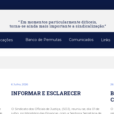
“ Em momentos particularmente difíceis,
torna-se ainda mais importante a sindicalização.“
Banco de Permutas
Comunicados
icações
Links
6 Julho, 2026
26
INFORMAR E ESCLARECER
B
C
e
O Sindicato dos Oficiais de Justiça, (SOJ), reuniu-se, dia 01 de
O 
de
julho, no Ministério das Finanças, com a Senhora Secretária de
re