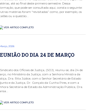
térias, até ao final deste primeiro semestre. Dessa
formação, que pode ser consultada aqui, consta o seguinte:
utras matérias foram “revisitadas” como, por exemplo, os
calões ou a questão...
VER ARTIGO COMPLETO
 Março, 2026
EUNIÃO DO DIA 24 DE MARÇO
Sindicato dos Oficiais de Justiça, (SOJ), reuniu-se, dia 24 de
rço, no Ministério da Justiça, com a Senhora Ministra da
stiça, Dra. Rita Júdice, com o Senhor Secretário de Estado
junto e da Justiça, Dr. Gonçalo da Cunha Pires, e com a
nhora Secretária de Estado da Administração Pública, Dra.
risa...
VER ARTIGO COMPLETO