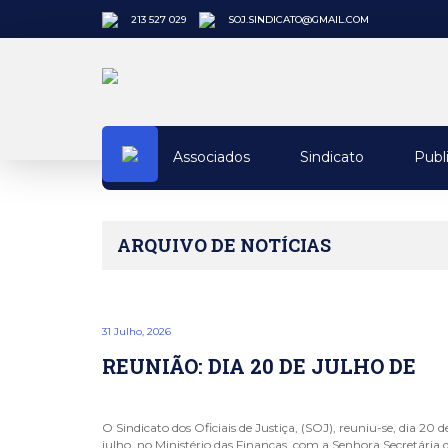
213 527 029
SOJ.SINDICATO@GMAIL.COM
Associados
Sindicato
Publ
ARQUIVO DE NOTÍCIAS
31 Julho, 2026
REUNIÃO: DIA 20 DE JULHO DE
O Sindicato dos Oficiais de Justiça, (SOJ), reuniu-se, dia 20 d
julho, no Ministério das Finanças, com a Senhora Secretária 