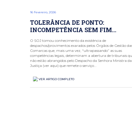
16 Fevereiro, 2026
TOLERÂNCIA DE PONTO:
INCOMPETÊNCIA SEM FIM…
O SOJ tomou conhecimento da existência de
despachos/provimentos exarados pelos Órgãos de Gestão da
Comarcas que, mais uma vez, “ultrapassando” as suas
competências legais, determinam a abertura de tribunais q
não estão abrangidos pelo Despacho da Senhora Ministra da
Justiça (ver aqui) que remete o serviço...
VER ARTIGO COMPLETO