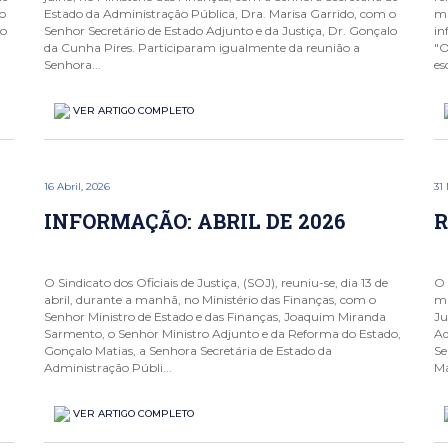
 o
Estado da Administração Pública, Dra. Marisa Garrido, com o
ma
lo
Senhor Secretário de Estado Adjunto e da Justiça, Dr. Gonçalo
in
da Cunha Pires. Participaram igualmente da reunião a
"O
Senhora...
es
VER ARTIGO COMPLETO
16 Abril, 2026
31
INFORMAÇÃO: ABRIL DE 2026
R
O Sindicato dos Oficiais de Justiça, (SOJ), reuniu-se, dia 13 de
O 
abril, durante a manhã, no Ministério das Finanças, com o
ma
Senhor Ministro de Estado e das Finanças, Joaquim Miranda
Ju
Sarmento, o Senhor Ministro Adjunto e da Reforma do Estado,
Ad
Gonçalo Matias, a Senhora Secretária de Estado da
Se
Administração Públi...
Ma
VER ARTIGO COMPLETO