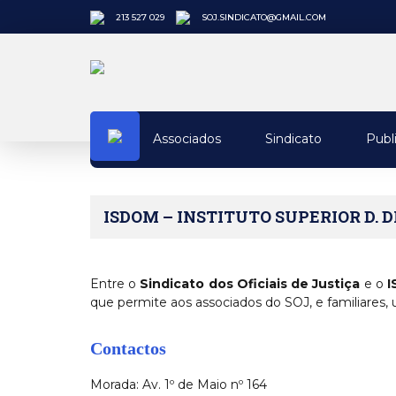
213 527 029
SOJ.SINDICATO@GMAIL.COM
Associados
Sindicato
Publ
ISDOM – INSTITUTO SUPERIOR D. D
Entre o
Sindicato dos Oficiais de Justiça
e o
I
que permite aos associados do SOJ, e familiares,
Contactos
Morada: Av. 1º de Maio nº 164