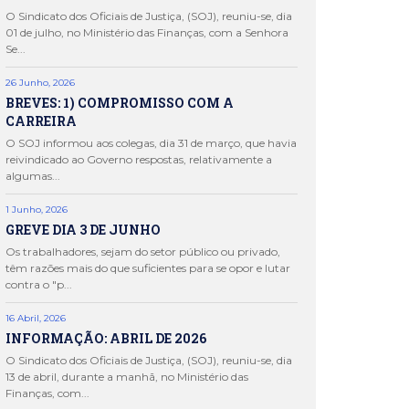
O Sindicato dos Oficiais de Justiça, (SOJ), reuniu-se, dia
01 de julho, no Ministério das Finanças, com a Senhora
Se...
26 Junho, 2026
BREVES: 1) COMPROMISSO COM A
CARREIRA
O SOJ informou aos colegas, dia 31 de março, que havia
reivindicado ao Governo respostas, relativamente a
algumas...
1 Junho, 2026
GREVE DIA 3 DE JUNHO
Os trabalhadores, sejam do setor público ou privado,
têm razões mais do que suficientes para se opor e lutar
contra o "p...
16 Abril, 2026
INFORMAÇÃO: ABRIL DE 2026
O Sindicato dos Oficiais de Justiça, (SOJ), reuniu-se, dia
13 de abril, durante a manhã, no Ministério das
Finanças, com...