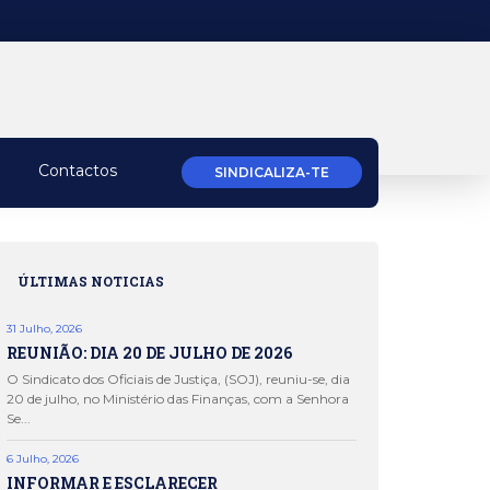
Contactos
SINDICALIZA-TE
ÚLTIMAS NOTICIAS
31 Julho, 2026
REUNIÃO: DIA 20 DE JULHO DE 2026
O Sindicato dos Oficiais de Justiça, (SOJ), reuniu-se, dia
20 de julho, no Ministério das Finanças, com a Senhora
Se...
6 Julho, 2026
INFORMAR E ESCLARECER