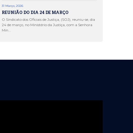
31 Março, 2026
REUNIÃO DO DIA 24 DE MARÇO
O Sindicato dos Oficiais de Justiça, (SOJ), reuniu-se, dia
24 de março, no Ministério da Justiça, com a Senhora
Min...