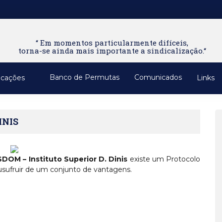
“ Em momentos particularmente difíceis,
torna-se ainda mais importante a sindicalização.“
Banco de Permutas
Comunicados
icações
Links
INIS
SDOM – Instituto Superior D. Dinis
existe um Protocolo
 usufruir de um conjunto de vantagens.