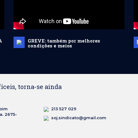
A
GREVE: também por melhores
condições e meios
ceis, torna-se ainda
boim
213 527 029
ta. 2675-
soj.sindicato@gmail.com