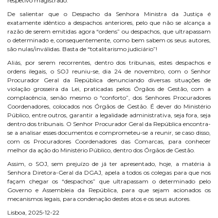
respetivo magistrado.
De salientar que o Despacho da Senhora Ministra da Justiça é
exatamente idêntico a despachos anteriores, pelo que não se alcança a
razão de serem emitidas agora “ordens” ou despachos, que ultrapassam
o determinado e, consequentemente, como bem sabem os seus autores,
são nulas/inválidas. Basta de “totalitarismo judiciário”!
Aliás, por serem recorrentes, dentro dos tribunais, estes despachos e
ordens ilegais, o SOJ reuniu-se, dia 24 de novembro, com o Senhor
Procurador Geral da República denunciando diversas situações de
violação grosseira da Lei, praticadas pelos Órgãos de Gestão, com a
complacência, senão mesmo o “conforto”, dos Senhores Procuradores
Coordenadores, colocados nos Órgãos de Gestão. É dever do Ministério
Público, entre outros, garantir a legalidade administrativa, seja fora, seja
dentro dos tribunais. O Senhor Procurador Geral da República encontra-
se a analisar esses documentos e comprometeu-se a reunir, se caso disso,
com os Procuradores Coordenadores das Comarcas, para conhecer
melhor da ação do Ministério Público, dentro dos Órgãos de Gestão.
Assim, o SOJ, sem prejuízo de já ter apresentado, hoje, a matéria à
Senhora Diretora-Geral da DGAJ, apela a todos os colegas para que nos
façam chegar os “despachos” que ultrapassam o determinado pelo
Governo e Assembleia da República, para que sejam acionados os
mecanismos legais, para condenação destes atos e os seus autores.
Lisboa, 2025-12-22