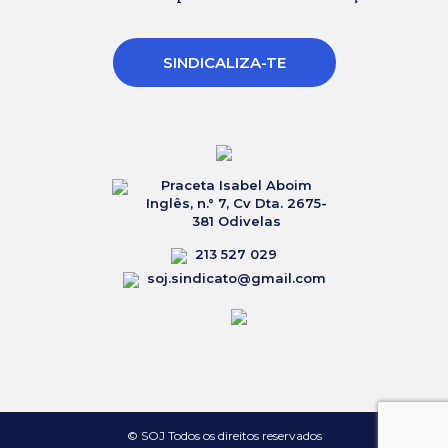
SINDICALIZA-TE
Praceta Isabel Aboim
Inglês, n.° 7, Cv Dta. 2675-
381 Odivelas
213 527 029
soj.sindicato@gmail.com
© SOJ Todos os direitos reservados