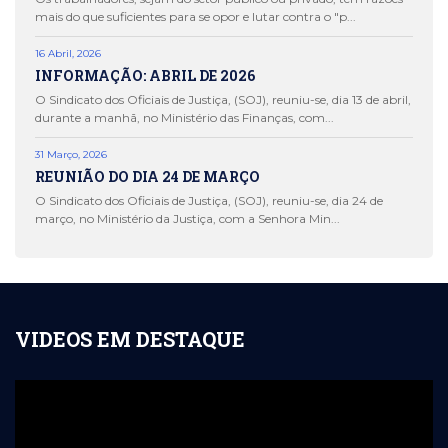
mais do que suficientes para se opor e lutar contra o "p...
16 Abril, 2026
INFORMAÇÃO: ABRIL DE 2026
O Sindicato dos Oficiais de Justiça, (SOJ), reuniu-se, dia 13 de abril,
durante a manhã, no Ministério das Finanças, com...
31 Março, 2026
REUNIÃO DO DIA 24 DE MARÇO
O Sindicato dos Oficiais de Justiça, (SOJ), reuniu-se, dia 24 de
março, no Ministério da Justiça, com a Senhora Min...
VIDEOS EM DESTAQUE