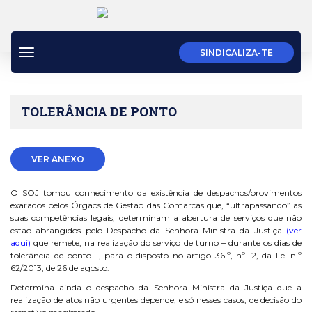
Toggle
SINDICALIZA-TE
navigation
TOLERÂNCIA DE PONTO
VER ANEXO
O SOJ tomou conhecimento da existência de despachos/provimentos
exarados pelos Órgãos de Gestão das Comarcas que, “ultrapassando” as
suas competências legais, determinam a abertura de serviços que não
estão abrangidos pelo Despacho da Senhora Ministra da Justiça
(ver
aqui)
que remete, na realização do serviço de turno – durante os dias de
tolerância de ponto -, para o disposto no artigo 36.º, nº. 2, da Lei n.º
62/2013, de 26 de agosto.
Determina ainda o despacho da Senhora Ministra da Justiça que a
realização de atos não urgentes depende, e só nesses casos, de decisão do