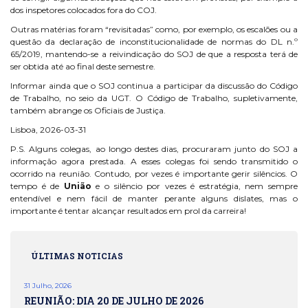
dos inspetores colocados fora do COJ.
Outras matérias foram “revisitadas” como, por exemplo, os escalões ou a
questão da declaração de inconstitucionalidade de normas do DL n.º
65/2019, mantendo-se a reivindicação do SOJ de que a resposta terá de
ser obtida até ao final deste semestre.
Informar ainda que o SOJ continua a participar da discussão do Código
de Trabalho, no seio da UGT. O Código de Trabalho, supletivamente,
também abrange os Oficiais de Justiça.
Lisboa, 2026-03-31
P.S. Alguns colegas, ao longo destes dias, procuraram junto do SOJ a
informação agora prestada. A esses colegas foi sendo transmitido o
ocorrido na reunião. Contudo, por vezes é importante gerir silêncios. O
tempo é de
União
e o silêncio por vezes é estratégia, nem sempre
entendível e nem fácil de manter perante alguns dislates, mas o
importante é tentar alcançar resultados em prol da carreira!
ÚLTIMAS NOTICIAS
31 Julho, 2026
REUNIÃO: DIA 20 DE JULHO DE 2026