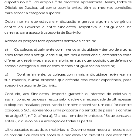
disposto no n.º 1 do artigo 11.º da proposta apresentada. Assim, todos os
Oficiais de Justiça, tal como ocorria antes, têm as mesmas condições
para aceder à categoria superior
Outra norma que estava em discussão e gerava alguma divergência
dentro do Governo e entre Sindicatos, respeitava à antiguidade na
carreira, para acesso à categoria de Escrivão.
Ambas as posições têm apoiantes dentro da carreira:
a) Os colegas atualmente com menos antiguidade – dentro de alguns
anos terão mais antiguidade e aí, diz-nos a experiência, defenderão coisa
diferente -, revêm-se, na sua maioria, em qualquer posição que defenda o
acesso à categoria superior com menos antiguidade na carreira;
b) Contrariamente, os colegas com mais antiguidade revêm-se, na
sua maioria, numa proposta que defenda essa maior experiência, para
acesso à categoria de Escrivão.
Contudo, aos Sindicatos, importa garantir o interesse do coletivo e,
assim, conscientes dessa responsabilidade e da necessidade de ultrapassar
o bloqueio instalado, procurando também encontrar um equilíbrio entre
posições, o SOJ apresentou uma proposta no sentido de passar a constar
no artigo 3.º, n.º 2, alínea a), 12 anos – em detrimento dos 16 que constava
antes -, o que colheu a aceitação de todas as partes.
Ultrapassadas estas duas matérias, o Governo reconheceu a necessidade
de corrigir algumas situações que não estavam previstas, por exemplo a