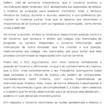
Referir, não de somenos importância, que o Governo acolheu a
reivindicação deste Sindicato, SOJ, apresentada aos associados, de afastar
a matéria da avaliação para posterior momento. Aliás, a Senhora
Ministra da Justiça, durante a reunião, salientou a sua preferência por
manter as matérias juntas, mas que as separou por reconhecer a
importância de se avançar com os ingressos e promoções, como temos
vindo a defender.
Ao iniciar a reunião, ambos os Sindicatos reassumiram posição contra a
do Governo, que cerceava o direito aos colegas não licenciados de
progredir na carreira. Respondeu o Governo informando, após
intervenção de outra entidade, que iria manter a sua posição,
relativamente aos colegas não licenciados, até para evitar que este
processo contaminasse as negociações com outras carreiras.
Posto isto, o SOJ argumentou, com novo racional, contestando a
posição do Governo e afirmando, no que é do conhecimento do mesmo,
que o SOJ, mais concretamente o seu Presidente, acompanha todos
esses processos e os Oficiais de Justiça não podem ser comparados,
nomeadamente nesta matéria, com outros trabalhadores da
Administração Pública. Mais, tratar de forma diferente trabalhadores a
quem foi reconhecido o grau de complexidade 3, a todos – bem sabemos
o trabalho que foi então desenvolvido para se alcançar esse desiderato -,
poderia vir a ser declarado inconstitucional.
Em resposta, o Governo reconheceu as razões apresentada e afastou o