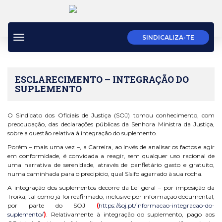
Toggle
SINDICALIZA-TE
navigation
ESCLARECIMENTO – INTEGRAÇÃO DO
SUPLEMENTO
O Sindicato dos Oficiais de Justiça (SOJ) tomou conhecimento, com
preocupação, das declarações públicas da Senhora Ministra da Justiça,
sobre a questão relativa à integração do suplemento.
Porém – mais uma vez –, a Carreira, ao invés de analisar os factos e agir
em conformidade, é convidada a reagir, sem qualquer uso racional de
uma narrativa de serenidade, através de panfletário gasto e gratuito,
numa caminhada para o precipício, qual Sísifo agarrado à sua rocha.
A integração dos suplementos decorre da Lei geral – por imposição da
Troika, tal como já foi reafirmado, inclusive por informação documental,
por parte do SOJ
(
https://soj.pt/informacao-integracao-do-
suplemento/
)
. Relativamente à integração do suplemento, pago aos